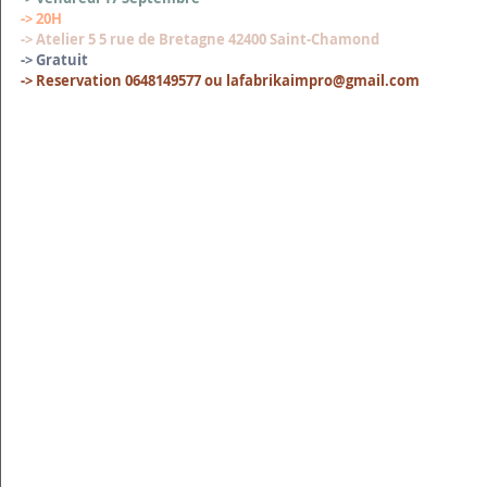
-> 20H
-> Atelier 5 5 rue de Bretagne 42400 Saint-Chamond
-> Gratuit 
-> Reservation 0648149577 ou lafabrikaimpro@gmail.com